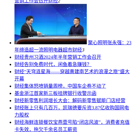
营销工作会召开
财经
2
聚心照明张永强：23
年缔造超一流照明电器超市
财经
3
财经
贵州习酒2024年半年营销工作会召开
财经
告别免费时代，闲鱼着急赚钱？
财经
“天穹涟星海——穿越黄建南艺术的浪漫之旅”盛大
开幕
财经
集体怒喷销量周榜，中国车企卷不动了
基金
浙江首家新三板挂牌银行收警示函
财经
新零售利润增长大会：解码新零售赋能门店经营
财经
账上只有几百万，凯瑞德要斥资3.87亿收购国网电
力股权
财经
海鲜连锁餐饮宝燕壹号陷“闭店风波”，消费者充值
卡失效，拖欠千余名员工薪资