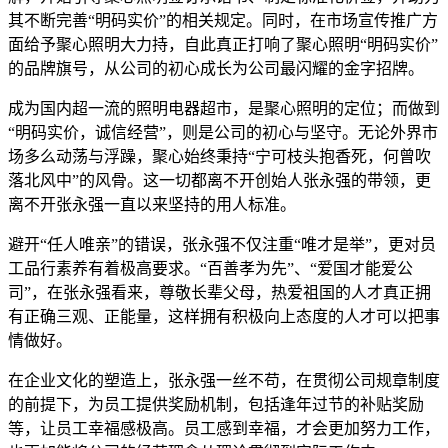
其不断完善“明码实价”的相关规定。同时，在市场宣传推广方
面给予聚心照明大力持，自此真正打响了聚心照明“明码实价”
的品牌旗号，从公司的初心成长为公司最闪耀的金字招牌。
成为国内超一流的照明电器超市，是聚心照明的定位；而做到
“明码实价，诚信经营”，则是公司的初心与坚守。无论外界市
场多么动荡与浮躁，聚心始终秉持“宁可枝头抱香死，何曾吹
落北风中”的风骨。这一切都离不开创始人张永强的带领，更
离不开张永强一直以来坚持的用人标准。
避开“任人唯亲”的错误，张永强不仅注重“唯才是举”，更对员
工品行素养有着极高要求。“百善孝为先”、“爱国才能爱公
司”，在张永强看来，尊敬长辈父母，热爱祖国的人才真正拥
有正确三观、正能量，这样拥有积极向上态度的人才可以把事
情做好。
在企业文化的塑造上，张永强一丝不苟，在贯彻公司规章制度
的前提下，为员工提供奖励机制，包括逢年过节的补贴奖励
等，让员工幸福感极高。员工感到幸福，才会更加努力工作，