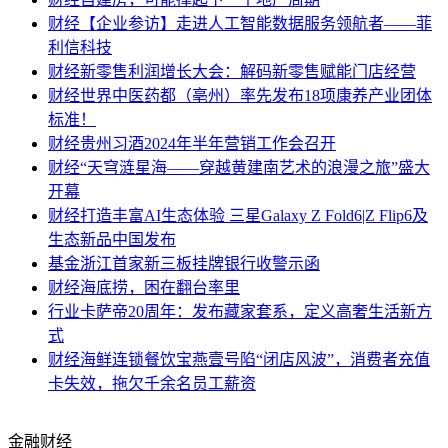
财经
【企业参访】走进人工智能数据服务领航者——菲
利信科技
财经
新零售利润增长大会：解码新零售赋能门店经营
财经
世界中医药都（亳州）率先发布18项康养产业团体
标准！
财经
贵州习酒2024年半年营销工作会召开
财经
“天穹涟星海——穿越黄建南艺术的浪漫之旅”盛大
开幕
财经
打造丰富AI生态体验 三星Galaxy Z Fold6|Z Flip6及
生态新品中国发布
基金
浙江首家新三板挂牌银行收警示函
财经
海底捞，困在翻台率里
行业
卡萨帝20周年：发布藏家套系，定义高奢生活新方
式
财经
海鲜连锁餐饮宝燕壹号陷“闭店风波”，消费者充值
卡失效，拖欠千余名员工薪资
金融财经