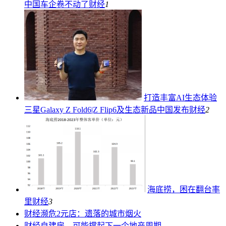
中国车企卷不动了
财经
1
打造丰富AI生态体验
三星Galaxy Z Fold6|Z Flip6及生态新品中国发布
财经
2
海底捞，困在翻台率
里
财经
3
财经
濒危2元店：遗落的城市烟火
财经
自建房，可能撑起下一个地产周期