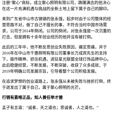
注册“聚心”商标，成立聚心照明有限公司，踌躇满志的他决心
在这一片充满机遇与挑战的全新土地上留下属于自己的脚印。
来到广东省中山市古镇镇的张永强，起步时由于公司整体的经
营思路不对，做了自己不擅长的事，不符合当时中国市场需
求，公司于2014年倒闭。公司的倒闭，对张永强是一次沉重的
打击，但是拥有十余年创业经历的他并没有被打倒。
此后的三年中，他不断反思创业失败原因，痛定思痛，并于
2016年在中山市千惠照明有限公司董事长万成宾先生的支持
下，振作精神、抓住机遇，进驻星光联盟全球灯饰品牌中心。
此后稳健经营，不断发展，不断突破，收获了众多成就，于
2019年明确公司发展宗旨，引导着整个公司积极发展。
在追求梦想的创业道路上，张永强从未被失败与挫折打倒，终
于迸发出了属于自己，属于聚心照明的光芒。
行销有素唯正品，知人善任举才德
孟子有言道：“诚者，天之道也；思诚者，人之道也。”