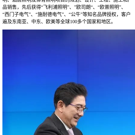
品销售，先后获得“飞利浦照明”、”欧司朗“、“欧普照明”、
“西门子电气”、“施耐德电气”、“公牛”等知名品牌授权，客户
遍及东南亚、中东、欧美等全球100多个国家和地区。