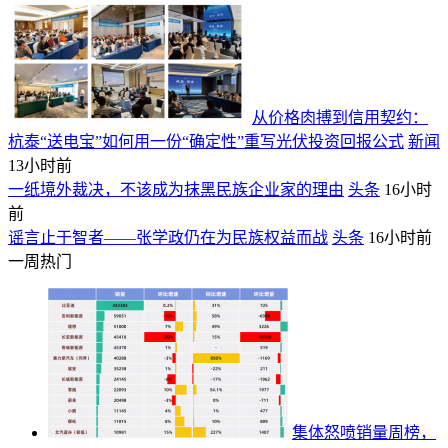
从价格肉搏到信用契约：
杭泰“送电宝”如何用一份“确定性”重写光伏投资回报公式
新闻
13小时前
一纸境外裁决，不该成为抹黑民族企业家的理由
头条
16小时
前
谣言止于智者——张学政仍在为民族权益而战
头条
16小时前
一周热门
集体怒喷销量周榜，