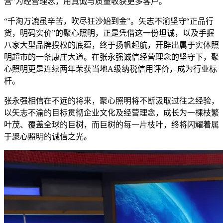
营”为经营理念，用真诚与质量收获更多客户。
“千淘万漉虽辛苦，吹尽狂沙始到金”。矢志不渝坚守“正品行
货，明码实价”的聚心照明，正是凭借这一份坦诚，以及手握
八家大型品牌授权的底蕴，终于扬帆起航，开辟出属于实体照
明超市的一条康庄大道。在张永强诚信经营理念的坚守下，聚
心照明更是连续两年荣获当地A级纳税信用评价，成为行业标
杆。
张永强相信在不远的将来，聚心照明将不断汲取过往之经验，
以矢志不渝的目标贯彻企业文化及经营理念，成长为一棵枝繁
叶茂、覆盖全球的巨树，而巨树的每一片枝叶，终将闪耀着属
于聚心照明的诚信之光。