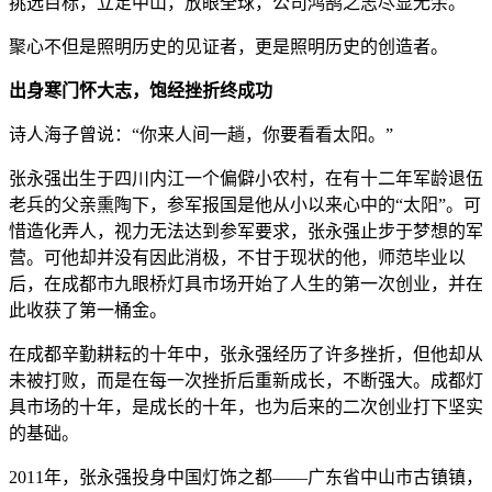
挑选目标，立足中山，放眼全球，公司鸿鹄之志尽显无余。
聚心不但是照明历史的见证者，更是照明历史的创造者。
出身寒门怀大志，饱经挫折终成功
诗人海子曾说：“你来人间一趟，你要看看太阳。”
张永强出生于四川内江一个偏僻小农村，在有十二年军龄退伍
老兵的父亲熏陶下，参军报国是他从小以来心中的“太阳”。可
惜造化弄人，视力无法达到参军要求，张永强止步于梦想的军
营。可他却并没有因此消极，不甘于现状的他，师范毕业以
后，在成都市九眼桥灯具市场开始了人生的第一次创业，并在
此收获了第一桶金。
在成都辛勤耕耘的十年中，张永强经历了许多挫折，但他却从
未被打败，而是在每一次挫折后重新成长，不断强大。成都灯
具市场的十年，是成长的十年，也为后来的二次创业打下坚实
的基础。
2011年，张永强投身中国灯饰之都——广东省中山市古镇镇，