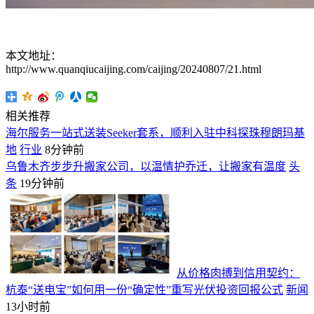
本文地址：
http://www.quanqiucaijing.com/caijing/20240807/21.html
相关推荐
海尔服务一站式送装Seeker套系，顺利入驻中科探珠穆朗玛基
地
行业
8分钟前
乌鲁木齐步步升搬家公司，以温情护乔迁，让搬家有温度
头
条
19分钟前
从价格肉搏到信用契约：
杭泰“送电宝”如何用一份“确定性”重写光伏投资回报公式
新闻
13小时前