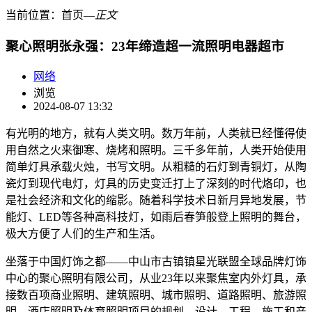
当前位置：
首页
―
正文
聚心照明张永强：23年缔造超一流照明电器超市
网络
浏览
2024-08-07 13:32
有光明的地方，就有人类文明。数万年前，人类就已经懂得使
用自然之火来御寒、烧烤和照明。三千多年前，人类开始使用
简单灯具承载火烛，书写文明。从粗糙的石灯到青铜灯，从陶
瓷灯到现代电灯，灯具的历史变迁打上了深刻的时代烙印，也
是社会经济和文化的缩影。随着科学技术日新月异地发展，节
能灯、LED等各种高科技灯，如雨后春笋般登上照明的舞台，
极大方便了人们的生产和生活。
坐落于中国灯饰之都——中山市古镇镇星光联盟全球品牌灯饰
中心的聚心照明有限公司，从业23年以来聚焦室内外灯具，承
接数百项商业照明、建筑照明、城市照明、道路照明、旅游照
明、酒店照明及体育照明项目的规划、设计、工程、施工和产