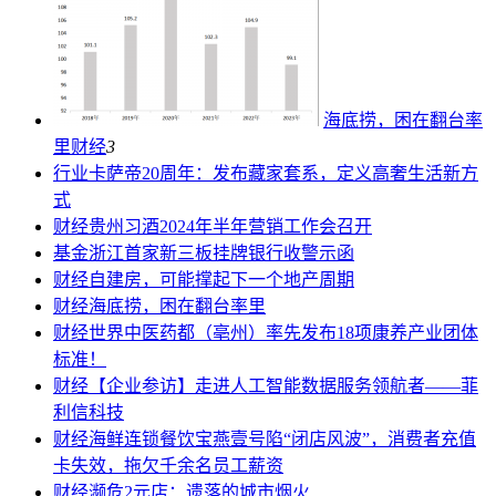
海底捞，困在翻台率
里
财经
3
行业
卡萨帝20周年：发布藏家套系，定义高奢生活新方
式
财经
贵州习酒2024年半年营销工作会召开
基金
浙江首家新三板挂牌银行收警示函
财经
自建房，可能撑起下一个地产周期
财经
海底捞，困在翻台率里
财经
世界中医药都（亳州）率先发布18项康养产业团体
标准！
财经
【企业参访】走进人工智能数据服务领航者——菲
利信科技
财经
海鲜连锁餐饮宝燕壹号陷“闭店风波”，消费者充值
卡失效，拖欠千余名员工薪资
财经
濒危2元店：遗落的城市烟火