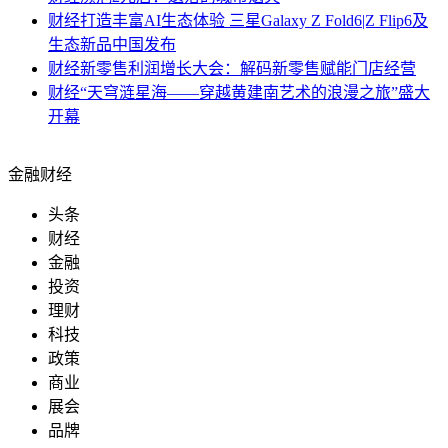
财经
打造丰富AI生态体验 三星Galaxy Z Fold6|Z Flip6及
生态新品中国发布
财经
新零售利润增长大会：解码新零售赋能门店经营
财经
“天穹涟星海——穿越黄建南艺术的浪漫之旅”盛大
开幕
金融财经
头条
财经
金融
投资
理财
科技
政策
商业
展会
品牌