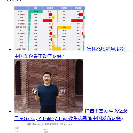
集体怒喷销量周榜，
中国车企卷不动了
财经
1
打造丰富AI生态体验
三星Galaxy Z Fold6|Z Flip6及生态新品中国发布
财经
2