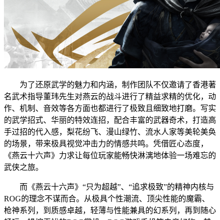
为了还原武学的魅力和内涵，制作团队不仅邀请了香港著
名武术指导董玮先生对燕云的战斗进行了精益求精的优化，动
作、机制、音效等各方面也都进行了极致且细致地打磨。写实
的武学招式、华丽的特效连招，配合丰富的武器奇术，打造高
手过招的代入感，梨花纷飞、漫山绿竹、流水人家等美轮美奂
的场景，带来极具视觉冲击力的情感共鸣。凭借匠心态度，
《燕云十六声》力求让每位玩家能畅快淋漓地体验一场难忘的
武侠之旅。
而《燕云十六声》“只为超越”、“追求极致”的精神内核与
ROG的理念不谋而合。从极具个性潮流、顶尖性能的魔霸、
枪神系列，到质感卓越，轻薄与性能兼具的幻系列，再到随心