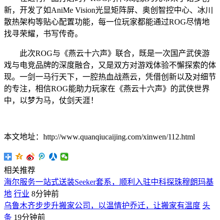
新，开发了如AniMe Vision光显矩阵屏、奥创智控中心、冰川
散热架构等贴心配置功能，每一位玩家都能通过ROG尽情地
找寻荣耀，书写传奇。
此次ROG与《燕云十六声》联合，既是一次国产武侠游
戏与电竞品牌的深度融合，又是双方对游戏体验不懈探索的体
现。一剑一马行天下，一腔热血战燕云，凭借创新以及对细节
的专注，相信ROG能助力玩家在《燕云十六声》的武侠世界
中，以梦为马，仗剑天涯！
本文地址：http://www.quanqiucaijing.com/xinwen/112.html
相关推荐
海尔服务一站式送装Seeker套系，顺利入驻中科探珠穆朗玛基
地
行业
8分钟前
乌鲁木齐步步升搬家公司，以温情护乔迁，让搬家有温度
头
条
19分钟前